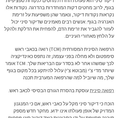
דיקור סיני הוא פעולת החדרת מחטים לנקודות ספציפיות
בגוף, לרוב מחטים דקות המוחדרות בהדרגה. נקודות אלו
נקראות נקודות דיקור, ונאמר שהן משפיעות על זרימת
האנרגיה בגוף. אנשים רבים מאמינים שדיקור סיני יכול
לעזור להגביר את זרימת הדם, להפחית את הדלקת ולהקל
על הלחץ מאחורי העיניים.
הרפואה הסינית המסורתית (TCM) רואה בכאבי ראש
סימפטום ולא מחלה בפני עצמה; זה נתפס כאינדיקציה
לכך שמשהו אחר לא בסדר עם הבריאות שלך. TCM אומר
שיותר מדי צ'י (מבוטא צ'י) עלול להיתקע בכל מקום בגוף
שלך, מה שיוביל למה שהרפואה המערבית תכנה
רפואה סינית
עוסקת בהסרת הגורם הבסיסי לכאב ראש.
הוכח כי דיקור סיני מקל על כאבי ראש, אם כי המנגנון
המדויק של אופן פעולתו אינו ידוע. מחקר חדש מספק
תובנה מסוימת על ידי התבוננות כיצד דיקור סיני מפחית