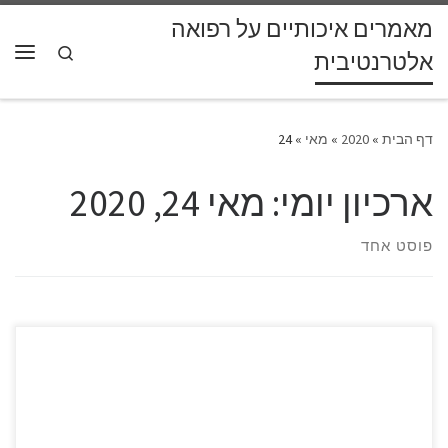
מאמרים איכותיים על רפואה
דלג לתוכן
Search
אלטרנטיבית
תפרי
דף הבית
»
2020
»
מאי
»
24
ארכיון יומי:
מאי 24, 2020
פוסט אחד
קינזיוטייפינג הוא סרט דביק אלסטי אשר הדבקתו על גבי האיבר
הרלוונטי בגוף, מעניקה תמיכה במפרקים ובשרירים, כדי להקל על