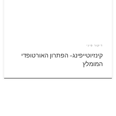
מצבם של רקמות החיבור והשרירים. אף על פי שמדובר בסרט דביק
אשר תופס בחוזקה את המקום, הוא גם אלסטי ולכן המטופל מסוגל
להזיז את מפרקיו בטווח תנועה סביר ועם זאת לקדם […]
דיקור סיני
קינזיוטייפינג– הפתרון האורטופדי
המומלץ