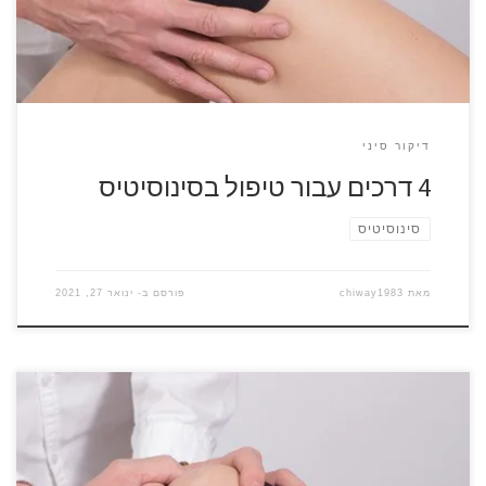
לקול שלנו ולחמם […]
דיקור סיני
4 דרכים עבור טיפול בסינוסיטיס
סינוסיטיס
מאת
chiway1983
פורסם ב-
ינואר 27, 2021
קינזיוטייפינג הוא סרט דביק אלסטי אשר הדבקתו על גבי האיבר