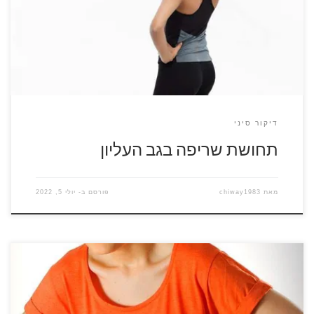
בטלפון הנייד, חשיפה ישירה למזגן ועוד. אבל אחת הסיבות היותר
מעניינות היא שאזור זה מושפע מאוד ממתח נפשי. תחושת שריפה
בגב העליון על פי תורת הרפואה הסינית – TCM, […]
דיקור סיני
תחושת שריפה בגב העליון
מאת
chiway1983
פורסם ב-
יולי 5, 2022
מי מאיתנו לא חווה כאב בטן בחייו? כאבי בטן הן כל כך נפוצים