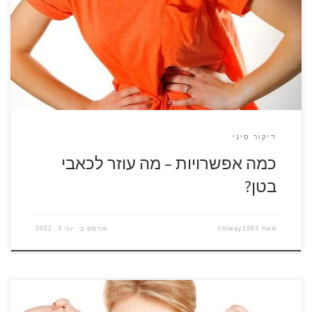
שכולם חווים אותם בשלב זה או אחר. יש עשרות סיבות מדוע אנחנו
עלולים לקבל כאבי בטן, אך לשמחתנו רובן אינן רציניות והתסמינים
חולפים במהירות. בדרך כלל, אין צורך ביותר ממספר צעדים אל
המטבח כדי למצוא פתרון. […]
דיקור סיני
כמה אפשרויות – מה עוזר לכאבי
בטן?
מאת
chiway1983
פורסם ב-
יוני 3, 2022