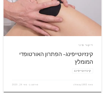
הרלוונטי בגוף, מעניקה תמיכה במפרקים ובשרירים, כדי להקל על
מצבם של רקמות החיבור והשרירים. אף על פי שמדובר בסרט דביק
אשר תופס בחוזקה את המקום, הוא גם אלסטי ולכן המטופל מסוגל
להזיז את מפרקיו בטווח תנועה סביר ועם זאת לקדם […]
דיקור סיני
קינזיוטייפינג– הפתרון האורטופדי
המומלץ
קינזיוטייפינג
מאת
chiway1983
פורסם ב-
מאי 24, 2020