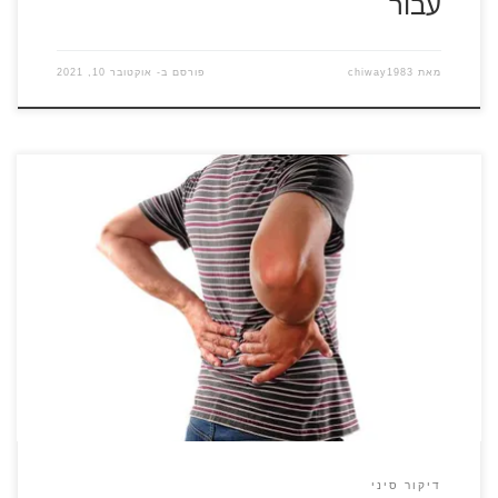
עבור
מאת
chiway1983
פורסם ב-
אוקטובר 10, 2021
לקוחות רבים אשר סובלים מכאב גב תחתון מחפשים פתרונות
מעשיים. משככי הכאבים מעניקים עזרה זמנית, אך הם לא פותרים
את הבעיה והכאבים מגיעים שוב ושוב ומקשים על חייו של כל אדם.
דיקור סיני עבור שחרור כאב גב תחתון בשנים האחרונות רבדים
נרחבים של האוכלוסייה מכירים בכוחה של רפואה סינית בסיוע […]
דיקור סיני