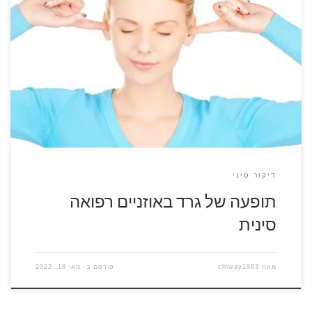
אחת התופעות הלא נעימות היא גרד באוזניים. כאשר שוב ושוב
האדם מגרד באוזן כיוון שהגרד חוזר ולא נעלם ומדובר בתופעה
שהיא מאד מציקה בחיי היום יום. טיפול בנושא של גרד באוזניים
גרד באוזניים רפואה סינית נובע מסיבות שונות ולכן יובל בלייר בוחן
כמה וכמה אופציות כדי לסייע לכל מטופל שמגיע […]
דיקור סיני
תופעה של גרד באוזניים רפואה
סינית
מאת
chiway1983
פורסם ב-
מאי 16, 2022