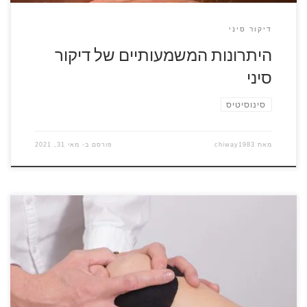
דיקור סיני
היתרונות המשמעותיים של דיקור
סיני
סינוסיטיס
מאת
chiway1983
פורסם ב-
מאי 31, 2021
אחרי מחלה או צינון ארוכים עלולה להתפתח דלקת בסינוסים. היא
גורמת לכאבי ראש, עייפות, ירידה בחוש הריח ועוד שלל תופעות.
מה עושים עם הסינוסים? מה תפקידם של הסינוסים בעצמות
הפנים ישנם ארבעה חללים שמתחברים לחלל האף. תפקידם של
הסינוסים הוא להוריד משקל מהגולגולת, לשמש מאין תיבת תהודה