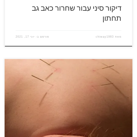
דיקור סיני עבור שחרור כאב גב
תחתון
מאת
chiway1983
פורסם ב-
יוני 17, 2021
הרפואה המערבית ביצעה פריצות דרך משמעותיות ביותר בשנים
האחרונות בזכות מחקרים חוצי יבשות שהובילו לשינויים ולשיפורים
רבים במצבם של החולים. לעומת זאת הרפואה הסינית מבוססת על
שיטות ריפוי שהוכיחו את עצמן לאורך מאות ואלפי שנים. תחילת
הדרך הייתה בסין ובמדינות נוספות במזרח אסיה כמו יפן ועם
השנים נוצרה תהודה עצומה […]