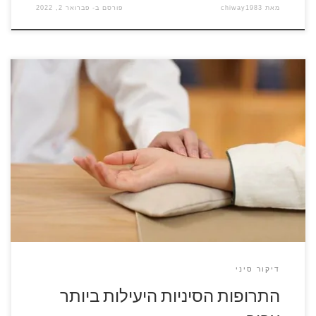
מאת
chiway1983
פורסם ב-
פברואר 2, 2022
אחד היתרונות המוכרים ביותר של רפואה סינית הוא היותו לא
פולשני, כלומר לא תצטרך ללכת לבית חולים או להכנס להרדמה.
אתה יכול גם להימנע מכל סוג של כאב או תופעות לוואי שעלולות
להגיע עם תרופות מערביות. השלב הראשון למציאת הדיקור הסיני
המתאים עבורך הוא קביעת מצבך. לאחר שתדע מה זה, […]
דיקור סיני
התרופות הסיניות היעילות ביותר