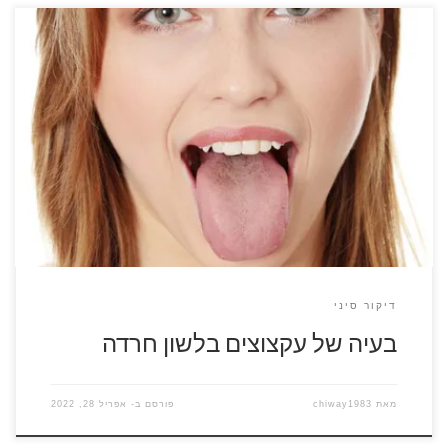
האם חרדה יכולה לגרום ללשון עקצוץ או עווית? אם הלשון שלך
מרגישה מוזר, חרדה יכולה להיות הסיבה לכך. זה אולי נשמע מוזר,
אבל תסמיני עקצוצים בלשון חרדה שלך יכולים להיות קשורים לכך.
האם חרדה באמת יכולה להשפיע על הלשון שלך? בהחלט כן.
תחשוב על כל הדרכים של הלשון שלך […]
דיקור סיני
בעיה של עקצוצים בלשון חרדה
מאת
chiway1983
פורסם ב-
אפריל 28, 2022