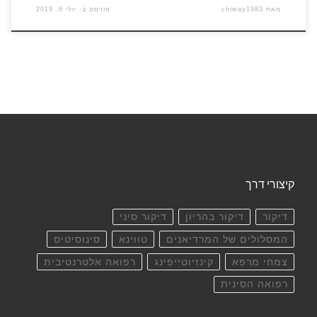
מאת
chiway1983
פורסם ב-
יולי 6, 2019
קיצורי דרך
דיקור
דיקור בהריון
דיקור סיני
המסלולים של המרדיאנים
טווינא
סינוסיטיס
צמחי מרפא
קינזיוטייפינג
רפואה אלטרנטיבית
רפואה הסינית