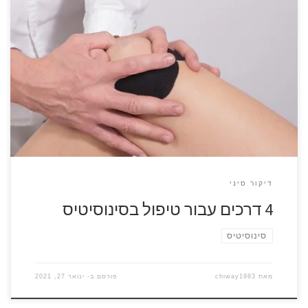
אחרי מחלה או צינון ארוכים עלולה להתפתח דלקת בסינוסים. היא
גורמת לכאבי ראש, עייפות, ירידה בחוש הריח ועוד שלל תופעות.
מה עושים עם הסינוסים? מה תפקידם של הסינוסים בעצמות
הפנים ישנם ארבעה חללים שמתחברים לחלל האף. תפקידם של
הסינוסים הוא להוריד משקל מהגולגולת, לשמש מאין תיבת תהודה
לקול שלנו ולחמם […]
דיקור סיני
4 דרכים עבור טיפול בסינוסיטיס
סינוסיטיס
מאת
chiway1983
פורסם ב-
ינואר 27, 2021