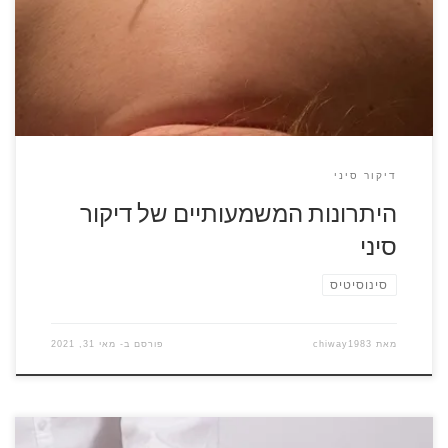
שיטות ריפוי שהוכיחו את עצמן לאורך מאות ואלפי שנים. תחילת
הדרך הייתה בסין ובמדינות נוספות במזרח אסיה כמו יפן ועם
השנים נוצרה תהודה עצומה […]
דיקור סיני
היתרונות המשמעותיים של דיקור
סיני
סינוסיטיס
מאת
chiway1983
פורסם ב-
מאי 31, 2021