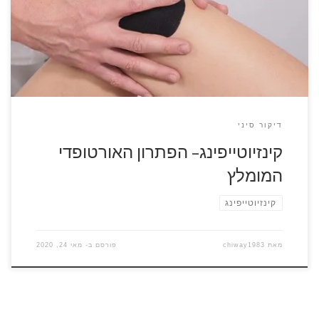
מצבם של רקמות החיבור והשרירים. אף על פי שמדובר בסרט דביק
אשר תופס בחוזקה את המקום, הוא גם אלסטי ולכן המטופל מסוגל
להזיז את מפרקיו בטווח תנועה סביר ועם זאת לקדם […]
דיקור סיני
קינזיוטייפינג– הפתרון האורטופדי
המומלץ
קינזיוטייפינג
מאת
chiway1983
פורסם ב-
מאי 24, 2020