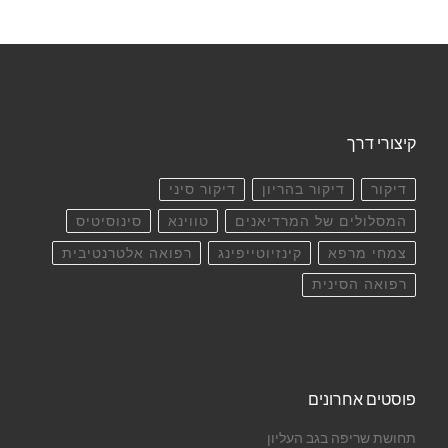
קיצורי דרך
דיקור
דיקור בהריון
דיקור סיני
המסלולים של המרדיאנים
טווינא
סינוסיטיס
צמחי מרפא
קינזיוטייפינג
רפואה אלטרנטיבית
רפואה הסינית
פוסטים אחרונים
תחושת שריפה בגב העליון